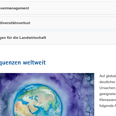
ssermanagement
diversitätsverlust
gen für die Landwirtschaft
quenzen weltweit
Auf globa
deutliche
Ursachen,
geeignete
Klimawand
folgende 