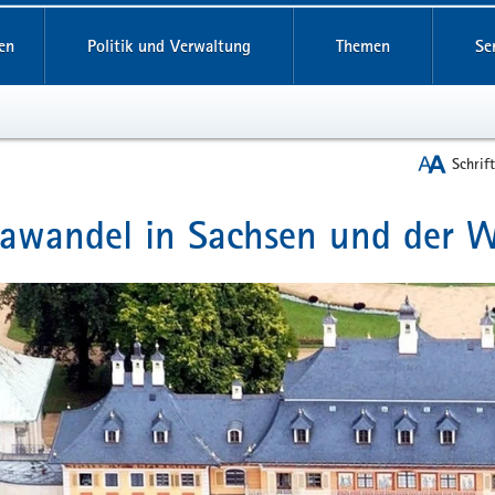
reifende
en
Politik und Verwaltung
Themen
Se
Schrif
awandel in Sachsen und der W
t