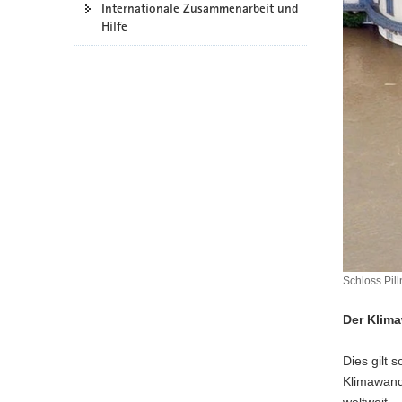
Internationale Zusammenarbeit und
a
Hilfe
v
i
g
a
t
i
o
n
Schloss Pill
Schloss
Pillnitz
Der Klima
bei
der
Dies gilt 
Jahrhunder
2002
Klimawand