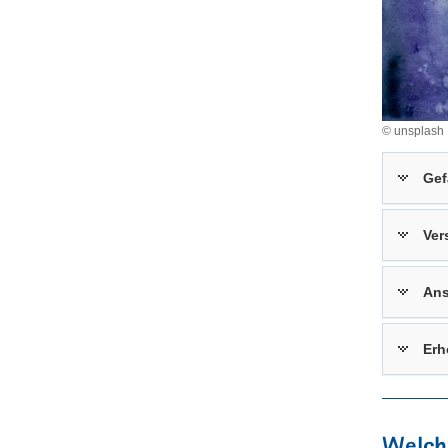
© unsplash
Gef
Ver
Ans
Erh