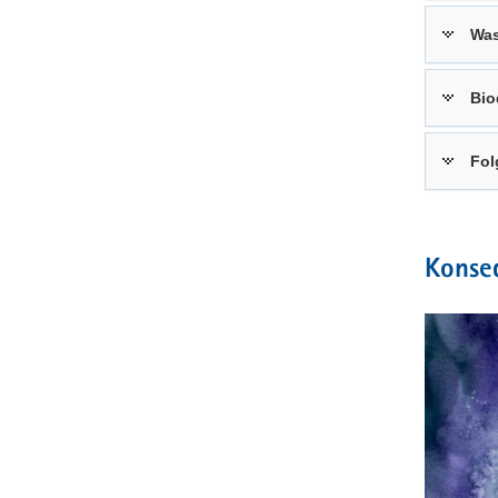
Wa
Bio
Fol
Konse