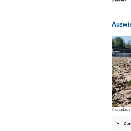
weltweit.
Auswi
© unsplash
Zun